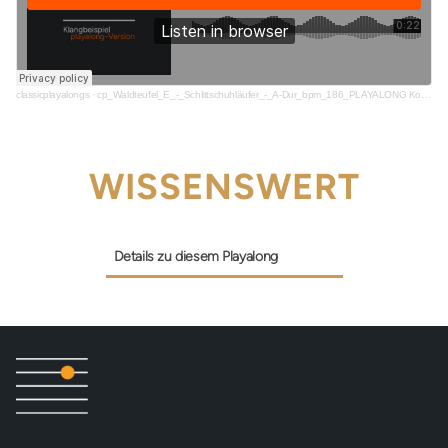
classicplayalongs
·
cp_Waldteufel_E_-_Schlittschuhläufer_-_A-Dur_bpm_186_PLAYALONG Kopie_snippet
WISSENSWERT
Details zu diesem Playalong