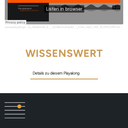
classicplayalongs
·
cp_Waldteufel_E_-_Schlittschuhläufer_-_A-Dur_bpm_186_PLAYALONG Kopie_snippet
WISSENSWERT
Details zu diesem Playalong