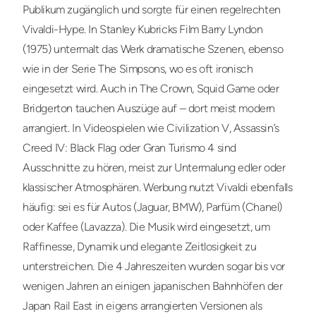
Publikum zugänglich und sorgte für einen regelrechten
Vivaldi-Hype. In Stanley Kubricks Film Barry Lyndon
(1975) untermalt das Werk dramatische Szenen, ebenso
wie in der Serie The Simpsons, wo es oft ironisch
eingesetzt wird. Auch in The Crown, Squid Game oder
Bridgerton tauchen Auszüge auf – dort meist modern
arrangiert. In Videospielen wie Civilization V, Assassin’s
Creed IV: Black Flag oder Gran Turismo 4 sind
Ausschnitte zu hören, meist zur Untermalung edler oder
klassischer Atmosphären. Werbung nutzt Vivaldi ebenfalls
häufig: sei es für Autos (Jaguar, BMW), Parfüm (Chanel)
oder Kaffee (Lavazza). Die Musik wird eingesetzt, um
Raffinesse, Dynamik und elegante Zeitlosigkeit zu
unterstreichen. Die 4 Jahreszeiten wurden sogar bis vor
wenigen Jahren an einigen japanischen Bahnhöfen der
Japan Rail East in eigens arrangierten Versionen als