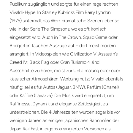
Publikum zugänglich und sorgte für einen regelrechten
Vivaldi-Hype. In Stanley Kubricks Film Barry Lyndon
(1975) untermalt das Werk dramatische Szenen, ebenso
wie in der Serie The Simpsons, wo es oft ironisch
eingesetzt wird. Auch in The Crown, Squid Game oder
Bridgerton tauchen Auszüge auf – dort meist modern
arrangiert. In Videospielen wie Civilization V, Assassin’s
Creed IV: Black Flag oder Gran Turismo 4 sind
Ausschnitte zu hören, meist zur Untermalung edler oder
klassischer Atmosphären. Werbung nutzt Vivaldi ebenfalls
häufig: sei es für Autos (Jaguar, BMW), Parfüm (Chanel)
oder Kaffee (Lavazza). Die Musik wird eingesetzt, um
Raffinesse, Dynamik und elegante Zeitlosigkeit zu
unterstreichen. Die 4 Jahreszeiten wurden sogar bis vor
wenigen Jahren an einigen japanischen Bahnhöfen der
Japan Rail East in eigens arrangierten Versionen als