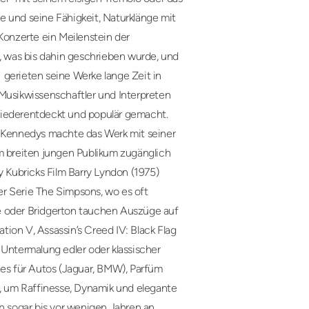
e und seine Fähigkeit, Naturklänge mit
Konzerte ein Meilenstein der
les, was bis dahin geschrieben wurde, und
 gerieten seine Werke lange Zeit in
 Musikwissenschaftler und Interpreten
wiederentdeckt und populär gemacht.
l Kennedys machte das Werk mit seiner
 breiten jungen Publikum zugänglich
y Kubricks Film Barry Lyndon (1975)
r Serie The Simpsons, wo es oft
e oder Bridgerton tauchen Auszüge auf
ation V, Assassin’s Creed IV: Black Flag
 Untermalung edler oder klassischer
 es für Autos (Jaguar, BMW), Parfüm
t, um Raffinesse, Dynamik und elegante
en sogar bis vor wenigen Jahren an