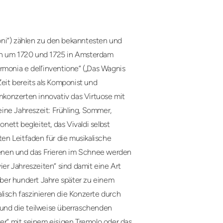
gioni“) zählen zu den bekanntesten und
den um 1720 und 1725 in Amsterdam
’armonia e dell’inventione“ („Das Wagnis
Zeit bereits als Komponist und
inkonzerten innovativ das Virtuose mit
ine Jahreszeit: Frühling, Sommer,
ett begleitet, das Vivaldi selbst
ten Leitfaden für die musikalische
enen und das Frieren im Schnee werden
ier Jahreszeiten“ sind damit eine Art
ber hundert Jahre später zu einem
lisch faszinieren die Konzerte durch
 und die teilweise überraschenden
r“ mit seinem eisigen Tremolo oder das