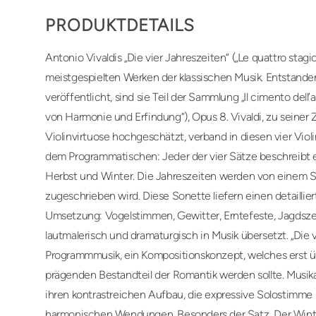
PRODUKTDETAILS
Antonio Vivaldis „Die vier Jahreszeiten“ („Le quattro sta
meistgespielten Werken der klassischen Musik. Entstan
veröffentlicht, sind sie Teil der Sammlung „Il cimento dell
von Harmonie und Erfindung“), Opus 8. Vivaldi, zu seiner 
Violinvirtuose hochgeschätzt, verband in diesen vier Viol
dem Programmatischen: Jeder der vier Sätze beschreibt e
Herbst und Winter. Die Jahreszeiten werden von einem Son
zugeschrieben wird. Diese Sonette liefern einen detaillier
Umsetzung: Vogelstimmen, Gewitter, Erntefeste, Jagdsz
lautmalerisch und dramaturgisch in Musik übersetzt. „Die v
Programmmusik, ein Kompositionskonzept, welches erst ü
prägenden Bestandteil der Romantik werden sollte. Musika
ihren kontrastreichen Aufbau, die expressive Solostimme
harmonischen Wendungen. Besonders der Satz „Der Winte