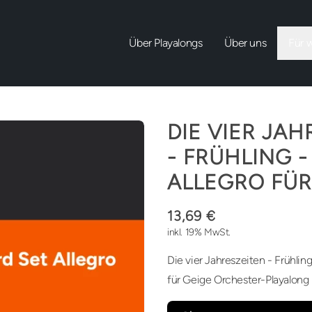
Über Playalongs
Über uns
Für 
DIE VIER JAH
- FRÜHLING -
ALLEGRO FÜR
13,69 €
inkl. 19% MwSt.
Die vier Jahreszeiten - Frühling
für Geige Orchester-Playalong