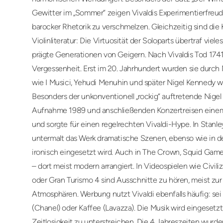
Gewitter im „Sommer“ zeigen Vivaldis Experimentierfreud
barocker Rhetorik zu verschmelzen. Gleichzeitig sind die 
Violinliteratur: Die Virtuosität der Soloparts übertraf vie
prägte Generationen von Geigern. Nach Vivaldis Tod 1741
Vergessenheit. Erst im 20. Jahrhundert wurden sie durch
wie I Musici, Yehudi Menuhin und später Nigel Kennedy 
Besonders der unkonventionell „rockig“ auftretende Nige
Aufnahme 1989 und anschließenden Konzertreisen einem
und sorgte für einen regelrechten Vivaldi-Hype. In Stanle
untermalt das Werk dramatische Szenen, ebenso wie in de
ironisch eingesetzt wird. Auch in The Crown, Squid Gam
– dort meist modern arrangiert. In Videospielen wie Civiliz
oder Gran Turismo 4 sind Ausschnitte zu hören, meist zur
Atmosphären. Werbung nutzt Vivaldi ebenfalls häufig: sei
(Chanel) oder Kaffee (Lavazza). Die Musik wird eingesetz
Zeitlosigkeit zu unterstreichen. Die 4 Jahreszeiten wurd