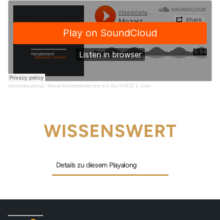
classicplayalongs
·
Mozart Klarinettenkonzert in A-Dur KV622 1. Satz
WISSENSWERT
Details zu diesem Playalong