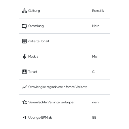
 Gattung
Romatik
 Sammlung
Nein
 notierte Tonart
 Modus
Moll
 Tonart
C
 Schwierigkeitsgrad vereinfachte Variante
 Vereinfachte Variante verfügbar
nein
 Übungs-BPM ab
88