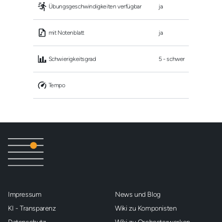
 Übungsgeschwindigkeiten verfügbar
ja
 mit Notenblatt
ja
 Schwierigkeitsgrad
5 - schwer
 Tempo
Impressum
News und Blog
KI - Transparenz
Wiki zu Komponisten