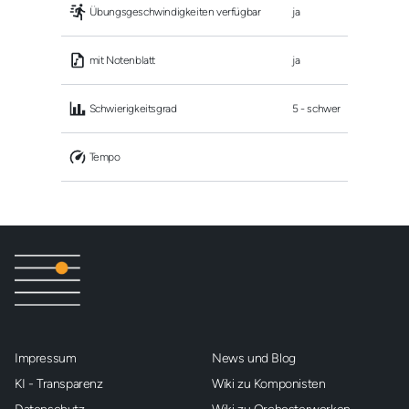
 Übungsgeschwindigkeiten verfügbar
ja
 mit Notenblatt
ja
 Schwierigkeitsgrad
5 - schwer
 Tempo
Impressum
News und Blog
KI - Transparenz
Wiki zu Komponisten