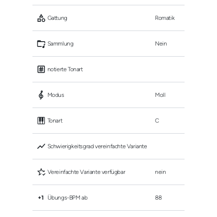
 Gattung
Romatik
 Sammlung
Nein
 notierte Tonart
 Modus
Moll
 Tonart
C
 Schwierigkeitsgrad vereinfachte Variante
 Vereinfachte Variante verfügbar
nein
 Übungs-BPM ab
88