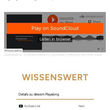
classicplayalongs
·
cp_Rimsky-Korsakoff_N_-_Hummelflug_-_A-Moll_bpm_136_+Flute_snippet
WISSENSWERT
Details zu diesem Playalong
 YouTube Link
Nein