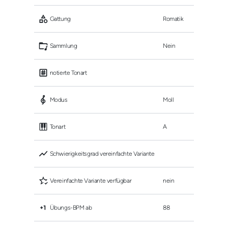
 Gattung
Romatik
 Sammlung
Nein
 notierte Tonart
 Modus
Moll
 Tonart
A
 Schwierigkeitsgrad vereinfachte Variante
 Vereinfachte Variante verfügbar
nein
 Übungs-BPM ab
88