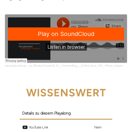
classicplayalongs
·
cp_Rimsky-Korsakoff_N_-_Hummelflug_-_A-Moll_bpm_136_+Flute_snippet
WISSENSWERT
Details zu diesem Playalong
 YouTube Link
Nein