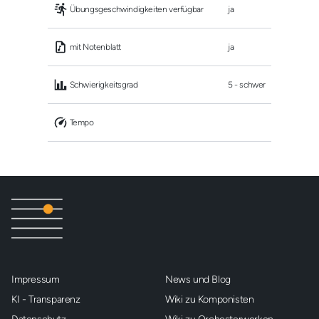
 Übungsgeschwindigkeiten verfügbar
ja
 mit Notenblatt
ja
 Schwierigkeitsgrad
5 - schwer
 Tempo
Impressum
News und Blog
KI - Transparenz
Wiki zu Komponisten