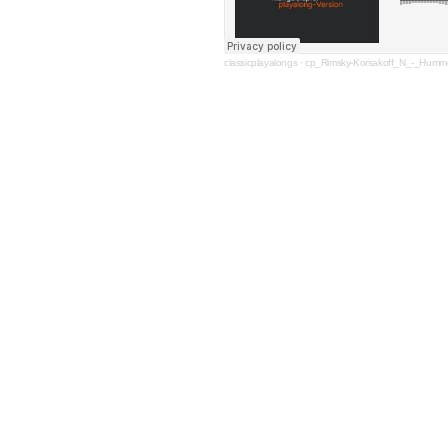
classicplayalongs
·
cp_Rimsky-Korsakoff_N_-_Humme