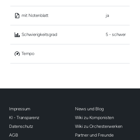
 mit Notenblatt
ja
 Schwierigkeitsgrad
5 - schwer
 Tempo
Impressum
News und Blog
KI - Transparenz
Wiki zu Komponisten
Datenschutz
Wiki zu Orchesterwerken
AGB
Partner und Freunde