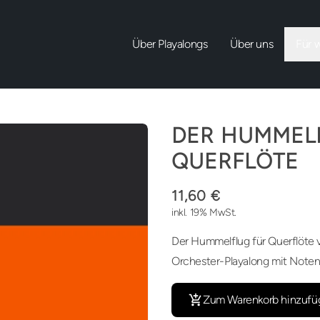
Über Playalongs
Über uns
Für 
DER HUMMEL
QUERFLÖTE
11,60 €
inkl. 19% MwSt.
Der Hummelflug für Querflöte v
Orchester-Playalong mit Noten
Zum Warenkorb hinzufü