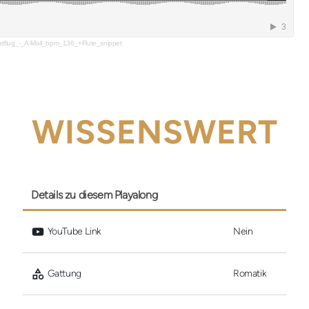
lflug_-_A-Moll_bpm_136_+Flute_snippet
WISSENSWERT
Details zu diesem Playalong
 YouTube Link
Nein
 Gattung
Romatik