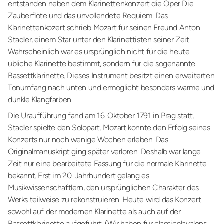
entstanden neben dem Klarinettenkonzert die Oper Die
Zauberflöte und das unvollendete Requiem. Das
Klarinettenkozert schrieb Mozart für seinen Freund Anton
Stadler, einem Star unter den Klarinettisten seiner Zeit.
Wahrscheinlich war es ursprünglich nicht für die heute
übliche Klarinette bestimmt, sondern für die sogenannte
Bassettklarinette. Dieses Instrument besitzt einen erweiterten
Tonumfang nach unten und ermöglicht besonders warme und
dunkle Klangfarben.
Die Uraufführung fand am 16. Oktober 1791 in Prag statt.
Stadler spielte den Solopart. Mozart konnte den Erfolg seines
Konzerts nur noch wenige Wochen erleben. Das
Originalmanuskript ging später verloren. Deshalb war lange
Zeit nur eine bearbeitete Fassung für die normale Klarinette
bekannt. Erst im 20. Jahrhundert gelang es
Musikwissenschaftlern, den ursprünglichen Charakter des
Werks teilweise zu rekonstruieren. Heute wird das Konzert
sowohl auf der modernen Klarinette als auch auf der
Bassettklarinette aufgeführt. (Wir haben für classicplayalons