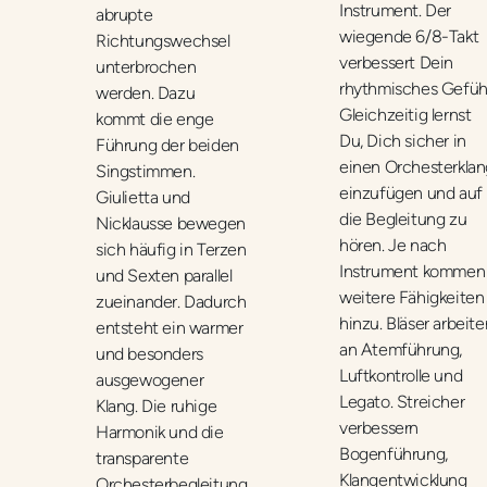
Instrument. Der
abrupte
wiegende 6/8-Takt
Richtungswechsel
verbessert Dein
unterbrochen
rhythmisches Gefühl
werden. Dazu
Gleichzeitig lernst
kommt die enge
Du, Dich sicher in
Führung der beiden
einen Orchesterklan
Singstimmen.
einzufügen und auf
Giulietta und
die Begleitung zu
Nicklausse bewegen
hören. Je nach
sich häufig in Terzen
Instrument kommen
und Sexten parallel
weitere Fähigkeiten
zueinander. Dadurch
hinzu. Bläser arbeite
entsteht ein warmer
an Atemführung,
und besonders
Luftkontrolle und
ausgewogener
Legato. Streicher
Klang. Die ruhige
verbessern
Harmonik und die
Bogenführung,
transparente
Klangentwicklung
Orchesterbegleitung