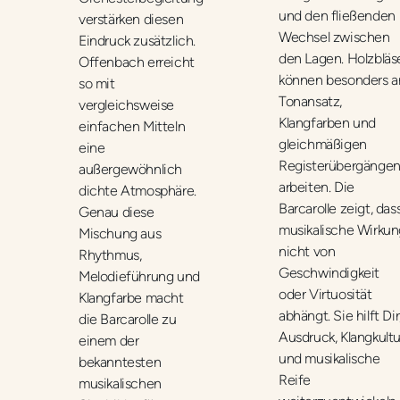
und den fließenden
verstärken diesen
Wechsel zwischen
Eindruck zusätzlich.
den Lagen. Holzbläs
Offenbach erreicht
können besonders a
so mit
Tonansatz,
vergleichsweise
Klangfarben und
einfachen Mitteln
gleichmäßigen
eine
Registerübergänge
außergewöhnlich
arbeiten. Die
dichte Atmosphäre.
Barcarolle zeigt, das
Genau diese
musikalische Wirkun
Mischung aus
nicht von
Rhythmus,
Geschwindigkeit
Melodieführung und
oder Virtuosität
Klangfarbe macht
abhängt. Sie hilft Dir
die Barcarolle zu
Ausdruck, Klangkultu
einem der
und musikalische
bekanntesten
Reife
musikalischen