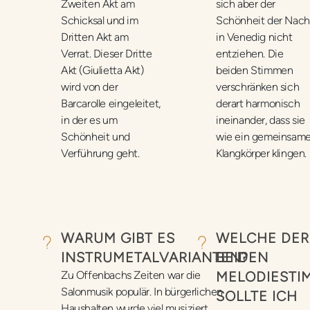
Zweiten Akt am
sich aber der
Schicksal und im
Schönheit der Nach
Dritten Akt am
in Venedig nicht
Verrat. Dieser Dritte
entziehen. Die
Akt (Giulietta Akt)
beiden Stimmen
wird von der
verschränken sich
Barcarolle eingeleitet,
derart harmonisch
in der es um
ineinander, dass sie
Schönheit und
wie ein gemeinsame
Verführung geht.
Klangkörper klingen.
WARUM GIBT ES
WELCHE DER
INSTRUMETALVARIANTEN?
BEIDEN
Zu Offenbachs Zeiten war die
MELODIESTI
Salonmusik populär. In bürgerlichen
SOLLTE ICH
Haushalten wurde viel musiziert.