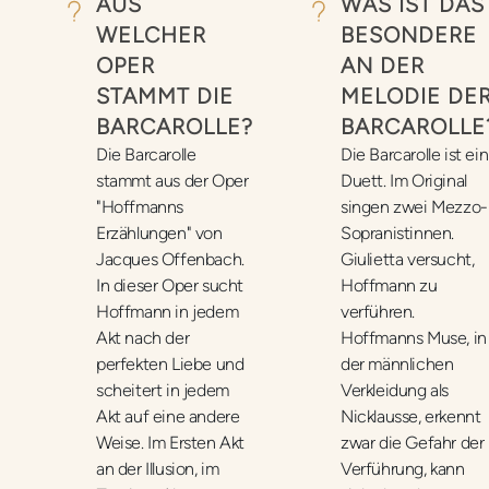
AUS
WAS IST DAS
WELCHER
BESONDERE
OPER
AN DER
STAMMT DIE
MELODIE DE
BARCAROLLE?
BARCAROLLE
Die Barcarolle
Die Barcarolle ist ein
stammt aus der Oper
Duett. Im Original
"Hoffmanns
singen zwei Mezzo-
Erzählungen" von
Sopranistinnen.
Jacques Offenbach.
Giulietta versucht,
In dieser Oper sucht
Hoffmann zu
Hoffmann in jedem
verführen.
Akt nach der
Hoffmanns Muse, in
perfekten Liebe und
der männlichen
scheitert in jedem
Verkleidung als
Akt auf eine andere
Nicklausse, erkennt
Weise. Im Ersten Akt
zwar die Gefahr der
an der Illusion, im
Verführung, kann