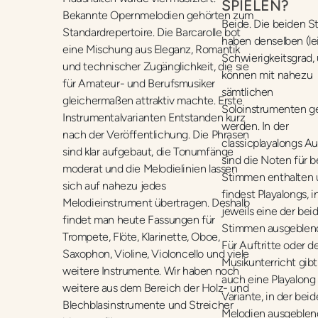
SPIELEN?
Bekannte Opernmelodien gehörten zum
Beide. Die beiden 
Standardrepertoire. Die Barcarolle bot
haben denselben (le
eine Mischung aus Eleganz, Romantik
Schwierigkeitsgrad,
und technischer Zugänglichkeit, die sie
können mit nahezu
für Amateur- und Berufsmusiker
sämtlichen
gleichermaßen attraktiv machte. Erste
Soloinstrumenten ge
Instrumentalvarianten Entstanden kurz
werden. In der
nach der Veröffentlichung. Die Phrasen
classicplayalongs A
sind klar aufgebaut, die Tonumfänge
sind die Noten für b
moderat und die Melodielinien lassen
Stimmen enthalten
sich auf nahezu jedes
findest Playalongs, i
Melodieinstrument übertragen. Deshalb
jeweils eine der bei
findet man heute Fassungen für
Stimmen ausgeblende
Trompete, Flöte, Klarinette, Oboe,
Für Auftritte oder d
Saxophon, Violine, Violoncello und viele
Musikunterricht gibt
weitere Instrumente. Wir haben noch
auch eine Playalong
weitere aus dem Bereich der Holz- und
Variante, in der beid
Blechblasinstrumente und Streicher
Melodien ausgeblen