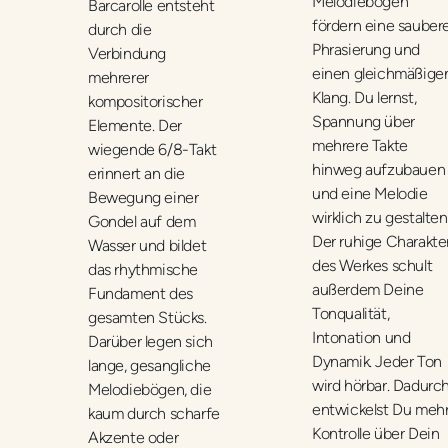
Melodiebögen
Barcarolle entsteht
fördern eine sauber
durch die
Phrasierung und
Verbindung
einen gleichmäßige
mehrerer
Klang. Du lernst,
kompositorischer
Spannung über
Elemente. Der
mehrere Takte
wiegende 6/8-Takt
hinweg aufzubauen
erinnert an die
und eine Melodie
Bewegung einer
wirklich zu gestalten
Gondel auf dem
Der ruhige Charakte
Wasser und bildet
des Werkes schult
das rhythmische
außerdem Deine
Fundament des
Tonqualität,
gesamten Stücks.
Intonation und
Darüber legen sich
Dynamik. Jeder Ton
lange, gesangliche
wird hörbar. Dadurc
Melodiebögen, die
entwickelst Du meh
kaum durch scharfe
Kontrolle über Dein
Akzente oder